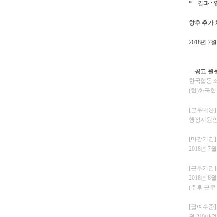
* 결과 :
향후 추가
2018년 
---공고 원문
한국협동조
(협)한국
[근무내용]
행정지원인력
[마감기간]
2018년 7월
[근무기간]
2018년 8
(추후 근무
[급여수준]
월 210만