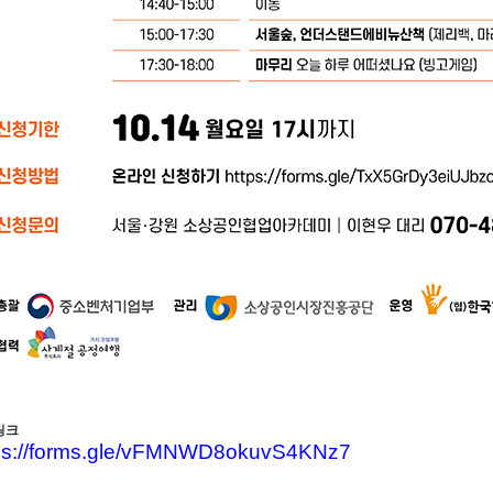
링크
ps://forms.gle/vFMNWD8okuvS4KNz7