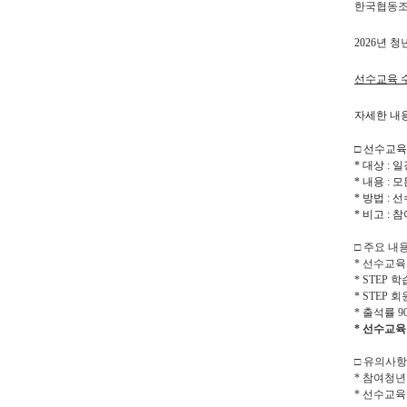
한국협동
2026년 
선수교육 
자세한 내용
□ 선수교
* 대상 :
* 내용 :
* 방법 : 선수
* 비고 :
□ 주요 내
* 선수교육
* STEP
* STEP
* 출석률 
* 선수교
□ 유의사항
* 참여청
* 선수교