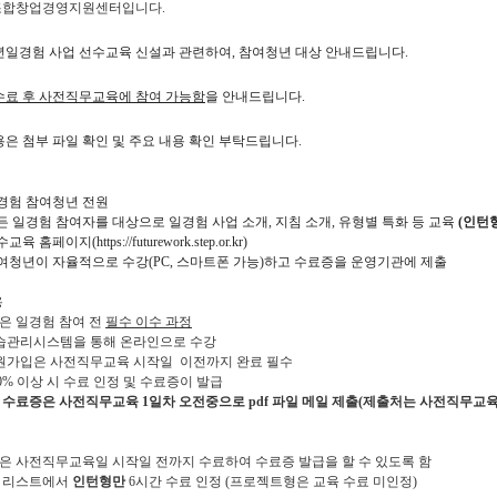
조합창업경영지원센터입니다
.
청년일경험 사업 선수교육 신설과 관련하여, 참여청년 대상 안내드립니다.
수료 후 사전직무교육에 참여 가능함
을 안내드립니다.
은 첨부 파일 확인 및 주요 내용 확인 부탁드립니다.
육
 일경험 참여청년 전원
 모든 일경험 참여자를 대상으로 일경험 사업 소개, 지침 소개, 유형별 특화 등 교육
(인턴형
교육 홈페이지(https://futurework.step.or.kr)
 참여청년이 자율적으로 수강(PC, 스마트폰 가능)하고 수료증을 운영기관에 제출
용
은 일경험 참여 전
필수 이수 과정
 학습관리시스템을 통해 온라인으로 수강
 회원가입은 사전직무교육 시작일 이전까지 완료 필수
90% 이상 시 수료 인정 및 수료증이 발급
육 수료증은 사전직무교육 1일차 오전중으로
pdf 파일 메일
제출(제출처는 사전직무교육 
년은 사전직무교육일 시작일 전까지 수료하여 수료증 발급을 할 수 있도록 함
육 리스트에서
인턴형만
6시간 수료 인정
(프로젝트형은 교육 수료 미인정)