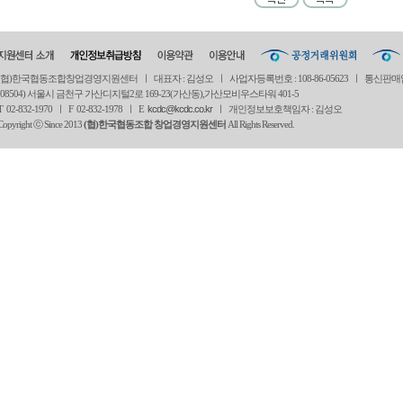
(협)한국협동조합창업경영지원센터 ㅣ 대표자 : 김성오 ㅣ 사업자등록번호 : 108-86-05623 ㅣ 통신판매
(08504) 서울시 금천구 가산디지털2로 169-23(가산동),가산모비우스타워 401-5
T 02-832-1970 ㅣ
F 02-832-1978 ㅣ
E
kcdc@kcdc.co.kr
ㅣ 개인정보보호책임자 : 김성오
Copyright ⓒ Since 2013
(협)한국협동조합 창업경영지원센터
All Rights Reserved.