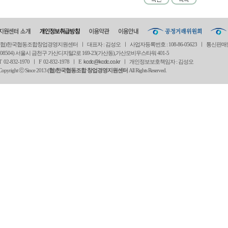
(협)한국협동조합창업경영지원센터 ㅣ 대표자 : 김성오 ㅣ 사업자등록번호 : 108-86-05623 ㅣ 통신판매
(08504) 서울시 금천구 가산디지털2로 169-23(가산동),가산모비우스타워 401-5
T 02-832-1970 ㅣ
F 02-832-1978 ㅣ
E
kcdc@kcdc.co.kr
ㅣ 개인정보보호책임자 : 김성오
Copyright ⓒ Since 2013
(협)한국협동조합 창업경영지원센터
All Rights Reserved.