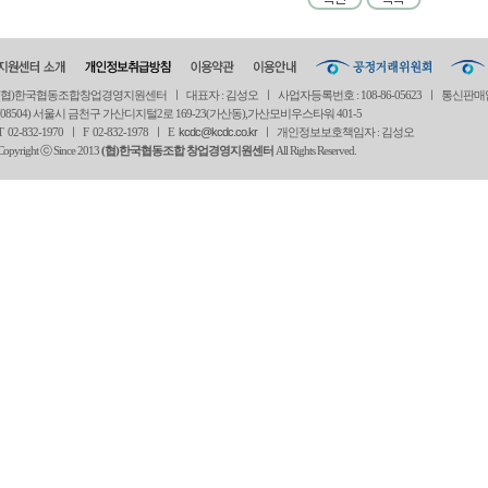
(협)한국협동조합창업경영지원센터 ㅣ 대표자 : 김성오 ㅣ 사업자등록번호 : 108-86-05623 ㅣ 통신판매
(08504) 서울시 금천구 가산디지털2로 169-23(가산동),가산모비우스타워 401-5
T 02-832-1970 ㅣ
F 02-832-1978 ㅣ
E
kcdc@kcdc.co.kr
ㅣ 개인정보보호책임자 : 김성오
Copyright ⓒ Since 2013
(협)한국협동조합 창업경영지원센터
All Rights Reserved.