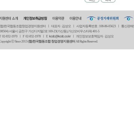
(협)한국협동조합창업경영지원센터 ㅣ 대표자 : 김성오 ㅣ 사업자등록번호 : 108-86-05623 ㅣ 통신판매
(08504) 서울시 금천구 가산디지털2로 169-23(가산동),가산모비우스타워 401-5
T 02-832-1970 ㅣ
F 02-832-1978 ㅣ
E
kcdc@kcdc.co.kr
ㅣ 개인정보보호책임자 : 김성오
Copyright ⓒ Since 2013
(협)한국협동조합 창업경영지원센터
All Rights Reserved.