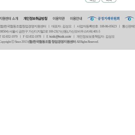
(협)한국협동조합창업경영지원센터 ㅣ 대표자 : 김성오 ㅣ 사업자등록번호 : 108-86-05623 ㅣ 통신판매
(08504) 서울시 금천구 가산디지털2로 169-23(가산동),가산모비우스타워 401-5
T 02-832-1970 ㅣ
F 02-832-1978 ㅣ
E
kcdc@kcdc.co.kr
ㅣ 개인정보보호책임자 : 김성오
Copyright ⓒ Since 2013
(협)한국협동조합 창업경영지원센터
All Rights Reserved.