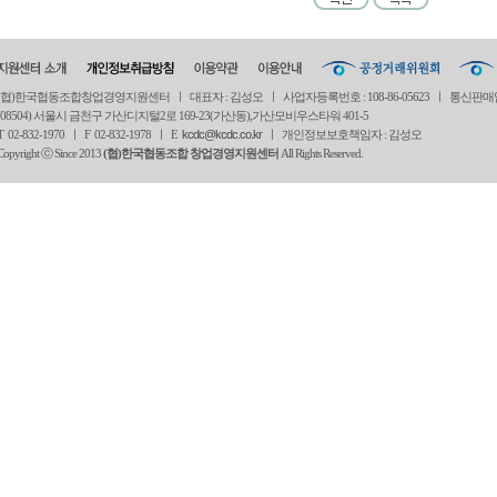
(협)한국협동조합창업경영지원센터 ㅣ 대표자 : 김성오 ㅣ 사업자등록번호 : 108-86-05623 ㅣ 통신판매
(08504) 서울시 금천구 가산디지털2로 169-23(가산동),가산모비우스타워 401-5
T 02-832-1970 ㅣ
F 02-832-1978 ㅣ
E
kcdc@kcdc.co.kr
ㅣ 개인정보보호책임자 : 김성오
Copyright ⓒ Since 2013
(협)한국협동조합 창업경영지원센터
All Rights Reserved.