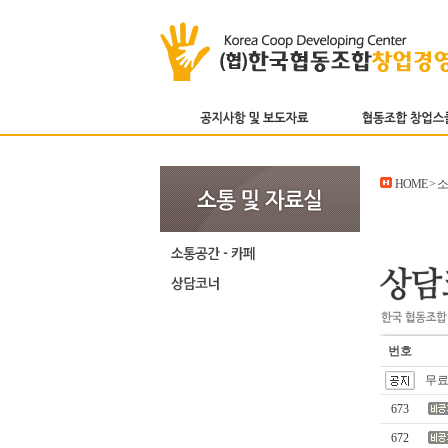
HOME > 
번호
무료
673
672