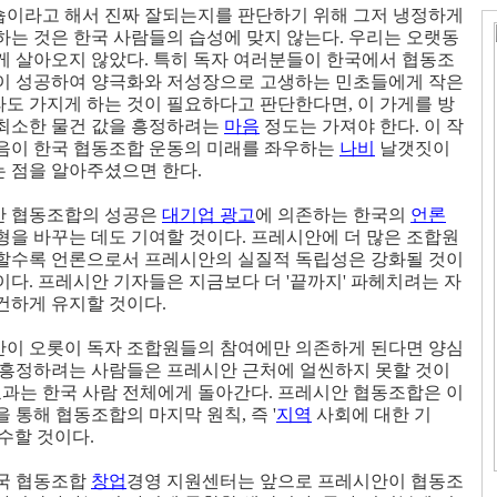
이라고 해서 진짜 잘되는지를 판단하기 위해 그저 냉정하게
하는 것은 한국 사람들의 습성에 맞지 않는다. 우리는 오랫동
게 살아오지 않았다. 특히 독자 여러분들이 한국에서 협동조
이 성공하여 양극화와 저성장으로 고생하는 민초들에게 작은
도 가지게 하는 것이 필요하다고 판단한다면, 이 가게를 방
최소한 물건 값을 흥정하려는
마음
정도는 가져야 한다. 이 작
음이 한국 협동조합 운동의 미래를 좌우하는
나비
날갯짓이
 점을 알아주셨으면 한다.
안 협동조합의 성공은
대기업 광고
에 의존하는 한국의
언론
형을 바꾸는 데도 기여할 것이다. 프레시안에 더 많은 조합원
할수록 언론으로서 프레시안의 실질적 독립성은 강화될 것이
이다. 프레시안 기자들은 지금보다 더 '끝까지' 파헤치려는 자
건하게 유지할 것이다.
이 오롯이 독자 조합원들의 참여에만 의존하게 된다면 양심
 흥정하려는 사람들은 프레시안 근처에 얼씬하지 못할 것이
 효과는 한국 사람 전체에게 돌아간다. 프레시안 협동조합은 이
을 통해 협동조합의 마지막 원칙, 즉 '
지역
사회에 대한 기
완수할 것이다.
국 협동조합
창업
경영 지원센터는 앞으로 프레시안이 협동조