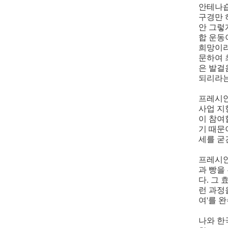
안테나숍
구경만 
안 그렇
합 운동
희망이라
문하여 
은 발걸
되리라는
프레시
사업 지
이 참여
기 때문
세를 굳
프레시안
과 빵을
다. 그
런 과정
여'를 
나와 한