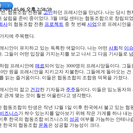
013-05-06 오후 2:58:59
 전, 협동조합 전환을
고민
하던 프레시안을 만났다. 나는 당시 현
 설립을 준비 중이었다. 3월 18일 센터는 협동조합으로 창립되
회사
의 협동조합 전환
프로젝트
중 첫 번째
사업
으로 프레시안을
 가지에 주목했다.
프레시안이 유지하고 있는 독특한 색깔이다. 나는 어떤
사회
적
이
. 그들이 어떤 입장을 가지는지를 보고 나서 그 다음 기사들로 
나처럼 프레시안에
매료
되어 있는 3000명의 프레시앙들이다. 그들은
, 10만 원을 프레시안을 지키고자 지불한다. 그들에게 돌아오는 건
사를 읽는 즐거움이다. 이들은 협동조합의 조합원 덕목을 가졌다.
프레시안의 젊고
건강
한 기자들과
주주
들이다. 이들은 임노동자와
로 관계 맺는 것이 훨씬 어울린다고 생각했다.
 협동조합의 탄생은 작년 12월 1일 이후 한국에서 불고 있는 협동
비즈니스
가 싹수 있는지를 알아보기 위해 작은 가게를 하나 내는
이후 한국의 협동조합 비즈니스의
성공
여부를 가늠하는 안테나숍
 한국의 협동조합
운동
은 성공할 가능성이 크다.