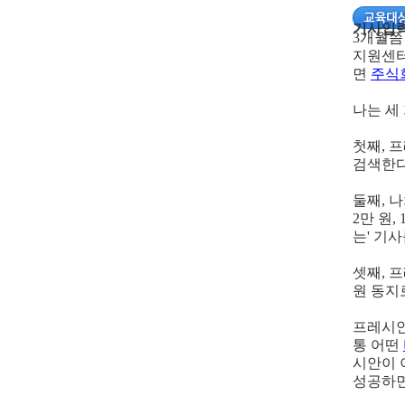
기사입력 2
3개월쯤
지원센터
면
주식
나는 세
첫째, 
검색한다
둘째, 
2만 원
는' 기
셋째, 
원 동지
프레시안
통 어떤
시안이 
성공하면